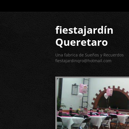
fiestajardín
Queretaro
Una fabrica de Sueños y Recuerdos
fiestajardinqro@hotmail.com