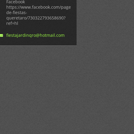
Facebook
https://www.facebook.com/pages/Salon-
de-fiestas-
queretaro/730322793658690?
ref=hl
fiestaja
rdinqro@
hotmail.
com