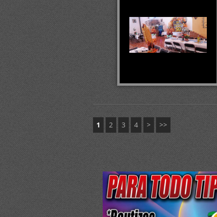
1
2
3
4
>
>>